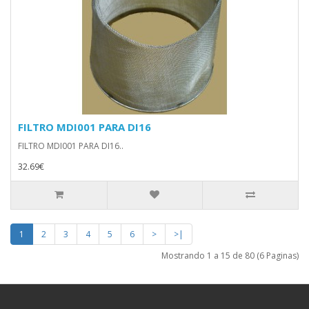
FILTRO MDI001 PARA DI16
FILTRO MDI001 PARA DI16..
32.69€
1
2
3
4
5
6
>
>|
Mostrando 1 a 15 de 80 (6 Paginas)