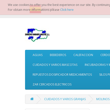
We use cookies to offer you the best experience on our site. By continuin
Idioma
For obtain more informations please
Click here
AGUAS
BEBEDEROS
CALEFACCION
CERDO
CUIDADOS Y VARIOS MASCOTAS
INCUBADORAS Y 
REPUESTOS DOSIFICADOR MEDICAMENTOS
SILOS P
ZAR CERCADOS ELECTRICOS
CUIDADOS Y VARIOS GRANJAS
MOLINOS