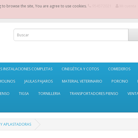
g to browse the site, You are agree to use cookies.
954572021
Mi cuenta
S INSTALACIONES COMPLETAS
CINEGÉTICA Y COTOS
COMEDEROS
MOLINOS
JAULAS PAJAROS
MATERIAL VETERINARIO
PORCINO
IENSO
TIGSA
TORNILLERIA
TRANSPORTADORES PIENSO
VENT
 Y APLASTADORAS