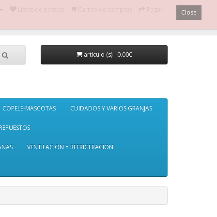
Listas de deseos
Carrito de compras
Pagar
Close
artículo (s) - 0.00€
COPELE-MASCOTAS
CUIDADOS Y VARIOS GRANJAS
REPUESTOS
ANAS
VENTILACION Y REFRIGERACION