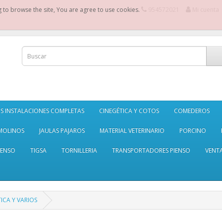
g to browse the site, You are agree to use cookies.
954572021
Mi cuenta
S INSTALACIONES COMPLETAS
CINEGÉTICA Y COTOS
COMEDEROS
MOLINOS
JAULAS PAJAROS
MATERIAL VETERINARIO
PORCINO
IENSO
TIGSA
TORNILLERIA
TRANSPORTADORES PIENSO
VENT
ICA Y VARIOS