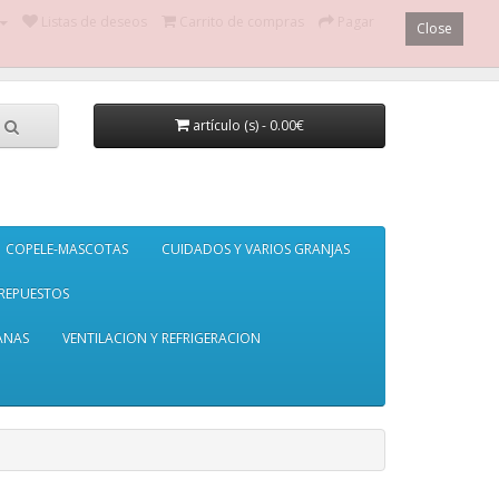
Listas de deseos
Carrito de compras
Pagar
Close
artículo (s) - 0.00€
COPELE-MASCOTAS
CUIDADOS Y VARIOS GRANJAS
REPUESTOS
ANAS
VENTILACION Y REFRIGERACION