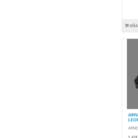
AÑA
ARN
LEO
ARNES
5.47€