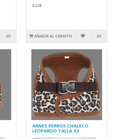
6.22€
AÑADIR AL CARRITO
ARNES PERROS CHALECO
LEOPARDO TALLA XS