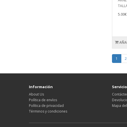
ARNE
TALLA
5.00€
AÑA
1
2
Información
Servicio
About Us
Contácte
Política de envíos
Devoluci
Política de privacidad
Mapa del 
Términos y condiciones