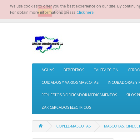
We use cookies to offer you the best experience on our site. By continuin
Idioma
For obtain more informations please
Click here
AGUAS
BEBEDEROS
CALEFACCION
CERDO
CUIDADOS Y VARIOS MASCOTAS
INCUBADORAS Y 
REPUESTOS DOSIFICADOR MEDICAMENTOS
SILOS P
ZAR CERCADOS ELECTRICOS
COPELE-MASCOTAS
MASCOTAS, CINEGET