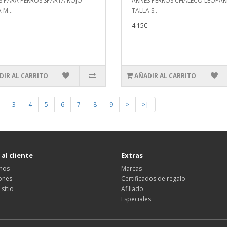
S PARA PERROS SPARTA ROJO
ARNES PERROS CHALECO LEOPA
 M...
TALLA S..
4.15€
DIR AL CARRITO
AÑADIR AL CARRITO
3
4
5
6
7
8
9
>
>|
 al cliente
Extras
nos
Marcas
ones
Certificados de regalo
sitio
Afiliado
Especiales