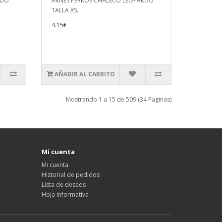
RDO
ARNES PERROS CHALECO LEOPARDO
TALLA XS..
4.15€
AÑADIR AL CARRITO
Mostrando 1 a 15 de 509 (34 Paginas)
Mi cuenta
Mi cuenta
Historial de pedidos
Lista de deseos
Hoja informativa